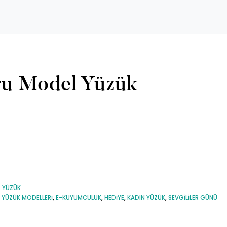
gu Model Yüzük
,
YÜZÜK
 YÜZÜK MODELLERI
,
E-KUYUMCULUK
,
HEDIYE
,
KADIN YÜZÜK
,
SEVGILILER GÜNÜ