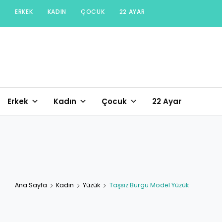
Skip
ERKEK
KADIN
ÇOCUK
22 AYAR
to
content
Erkek
Kadın
Çocuk
22 Ayar
Ana Sayfa
Kadın
Yüzük
Taşsız Burgu Model Yüzük