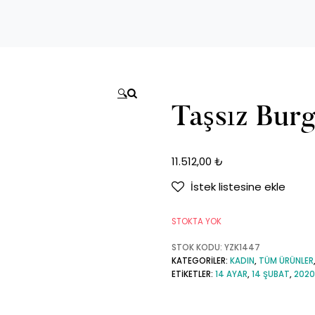
🔍
Taşsız Bur
11.512,00
₺
İstek listesine ekle
STOKTA YOK
STOK KODU:
YZK1447
KATEGORILER:
KADIN
,
TÜM ÜRÜNLER
ETIKETLER:
14 AYAR
,
14 ŞUBAT
,
2020