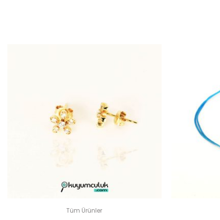
“TA
E-
Tüm Ürünler