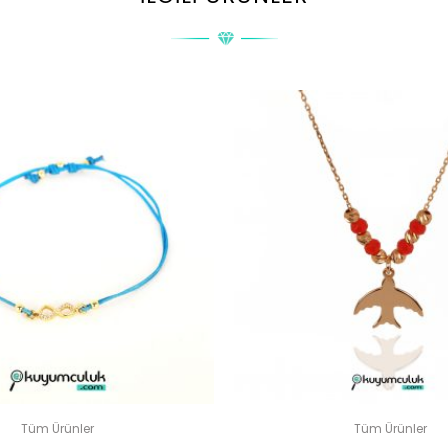
ŞSIZ BURGU MODEL YÜZÜK” IÇIN YORUM YAPAN ILK KIŞI SIZ 
posta adresiniz yayınlanmayacak.
Gerekli alanlar
*
ile işaretlenmişler
DERECELENDIRMENIZ
*
Tüm Ürünler
Tüm Ürünler