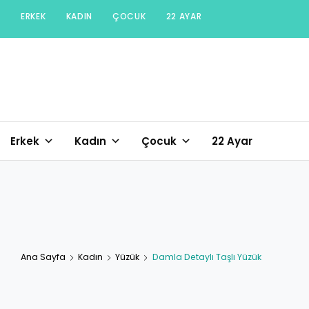
Skip
ERKEK
KADIN
ÇOCUK
22 AYAR
to
content
Erkek
Kadın
Çocuk
22 Ayar
Ana Sayfa
Kadın
Yüzük
Damla Detaylı Taşlı Yüzük