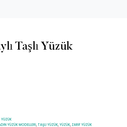
lı Taşlı Yüzük
,
YÜZÜK
ADIN YÜZÜK MODELLERI
,
TAŞLI YÜZÜK
,
YÜZÜK
,
ZARIF YÜZÜK