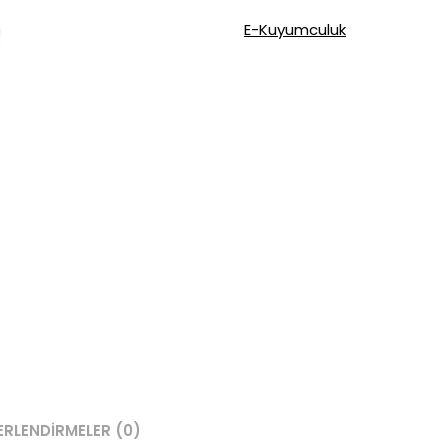
Yüzük
E-Kuyumculuk
adet
ERLENDIRMELER (0)