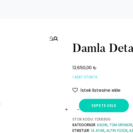
🔍
Damla Detay
12.650,00
₺
1 ADET STOKTA
İstek listesine ekle
SEPETE EKLE
Damla
Detaylı
STOK KODU:
YZK630G
KATEGORILER:
KADIN
,
TÜM ÜRÜNLER
Taşlı
ETIKETLER:
14 AYAR
,
ALTIN YÜZÜK
,
K