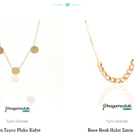
MLA DETAYLI TAŞLI YÜZÜK” IÇIN YORUM YAPAN ILK KIŞI SIZ 
posta adresiniz yayınlanmayacak.
Gerekli alanlar
*
ile işaretlenmişler
DERECELENDIRMENIZ
*
Tüm Ürünler
Tüm Ürünler
ü Taşsız Plaka Kolye
Rose Renk Halat Zincir