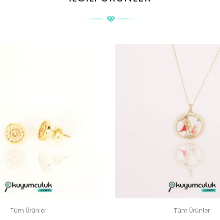
“İSIMLI PLAKALI KOLYE” IÇIN YORUM YAPAN ILK KIŞI SIZ OLU
posta adresiniz yayınlanmayacak.
Gerekli alanlar
*
ile işaretlenmişler
DERECELENDIRMENIZ
*
Tüm Ürünler
Tüm Ürünler