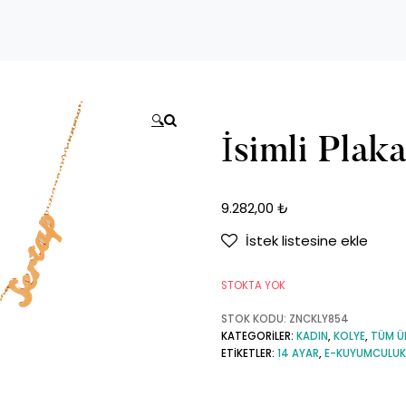
🔍
İsimli Plaka
9.282,00
₺
İstek listesine ekle
STOKTA YOK
STOK KODU:
ZNCKLY854
KATEGORILER:
KADIN
,
KOLYE
,
TÜM Ü
ETIKETLER:
14 AYAR
,
E-KUYUMCULUK