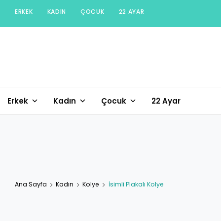
Skip
ERKEK
KADIN
ÇOCUK
22 AYAR
to
content
Erkek
Kadın
Çocuk
22 Ayar
Ana Sayfa
Kadın
Kolye
İsimli Plakalı Kolye