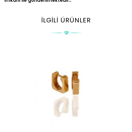
imkanı ile gönderilmektedir..
İLGILI ÜRÜNLER