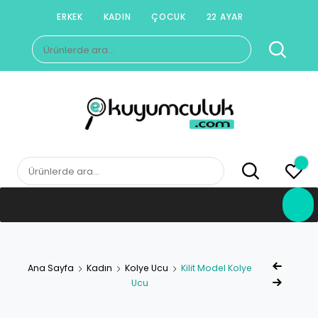
Skip
ERKEK
KADIN
ÇOCUK
22 AYAR
to
Ara:
content
E-KUYUMCULUK
Herkesin Kuyumcusu
Ara:
Yazı
Ana Sayfa
Kadın
Kolye Ucu
Kilit Model Kolye
Previous Product
gezinm
Ucu
Next Product