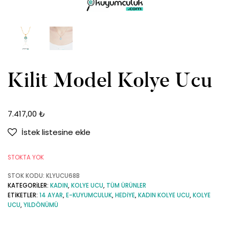
Kilit Model Kolye Ucu
7.417,00
₺
İstek listesine ekle
STOKTA YOK
STOK KODU:
KLYUCU68B
KATEGORILER:
KADIN
,
KOLYE UCU
,
TÜM ÜRÜNLER
ETIKETLER:
14 AYAR
,
E-KUYUMCULUK
,
HEDIYE
,
KADIN KOLYE UCU
,
KOLYE
UCU
,
YILDÖNÜMÜ