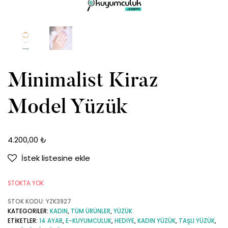
Minimalist Kiraz
Model Yüzük
4.200,00
₺
İstek listesine ekle
STOKTA YOK
STOK KODU:
YZK3927
KATEGORILER:
KADIN
,
TÜM ÜRÜNLER
,
YÜZÜK
ETIKETLER:
14 AYAR
,
E-KUYUMCULUK
,
HEDIYE
,
KADIN YÜZÜK
,
TAŞLI YÜZÜK
,