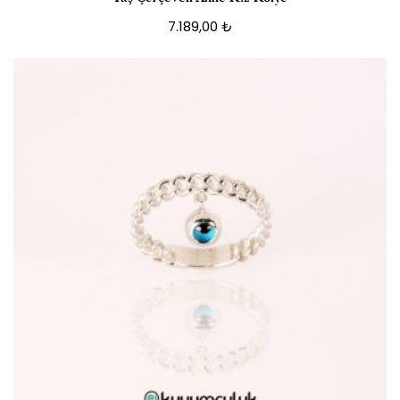
7.189,00
₺