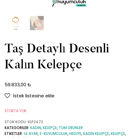
Taş Detaylı Desenli
Kalın Kelepçe
59.833,00
₺
İstek listesine ekle
STOKTA YOK
STOK KODU:
KLP2472
KATEGORILER:
KADIN
,
KELEPÇE
,
TÜM ÜRÜNLER
ETIKETLER:
14 AYAR
,
E-KUYUMCULUK
,
HEDIYE
,
KADIN KELEPÇE
,
KELEPÇE
,