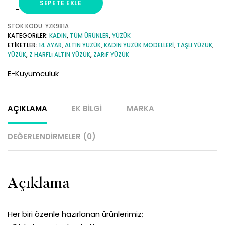
SEPETE EKLE
Z
Harfli
STOK KODU:
YZK981A
KATEGORILER:
KADIN
,
TÜM ÜRÜNLER
,
YÜZÜK
Taşlı
ETIKETLER:
14 AYAR
,
ALTIN YÜZÜK
,
KADIN YÜZÜK MODELLERI
,
TAŞLI YÜZÜK
,
14
YÜZÜK
,
Z HARFLI ALTIN YÜZÜK
,
ZARIF YÜZÜK
Ayar
E-Kuyumculuk
Altın
Yüzük
adet
AÇIKLAMA
EK BILGI
MARKA
DEĞERLENDIRMELER (0)
Açıklama
Her biri özenle hazırlanan ürünlerimiz;