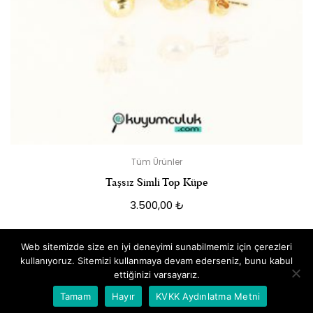
Tüm Ürünler
Taşsız Simli Top Küpe
3.500,00
₺
Web sitemizde size en iyi deneyimi sunabilmemiz için çerezleri
kullanıyoruz. Sitemizi kullanmaya devam ederseniz, bunu kabul
ettiğinizi varsayarız.
Whatsapp İletişim
Tamam
Hayır
KVKK Aydınlatma Metni
Tüm hakları saklıdır
|
Dizayn: by
Hedza Ajans
.