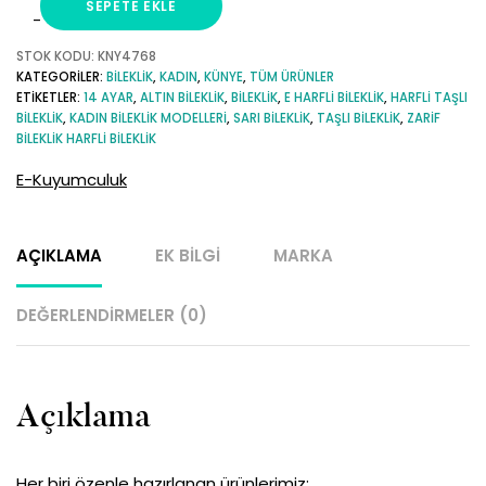
SEPETE EKLE
E
Harfli
STOK KODU:
KNY4768
KATEGORILER:
BILEKLIK
,
KADIN
,
KÜNYE
,
TÜM ÜRÜNLER
Balıksırtı
ETIKETLER:
14 AYAR
,
ALTIN BILEKLIK
,
BILEKLIK
,
E HARFLI BILEKLIK
,
HARFLI TAŞLI
14
BILEKLIK
,
KADIN BILEKLIK MODELLERI
,
SARI BILEKLIK
,
TAŞLI BILEKLIK
,
ZARIF
Ayar
BILEKLIK HARFLI BILEKLIK
Altın
E-Kuyumculuk
Bileklik
adet
AÇIKLAMA
EK BILGI
MARKA
DEĞERLENDIRMELER (0)
Açıklama
Her biri özenle hazırlanan ürünlerimiz;