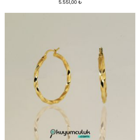
5.551,00
₺