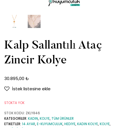
Kalp Sallantılı Ataç
Zincir Kolye
30.895,00
₺
İstek listesine ekle
STOKTA YOK
STOK KODU:
ZKLY846
KATEGORILER:
KADIN
,
KOLYE
,
TÜM ÜRÜNLER
ETIKETLER:
14 AYAR
,
E-KUYUMCULUK
,
HEDIYE
,
KADIN KOLYE
,
KOLYE
,