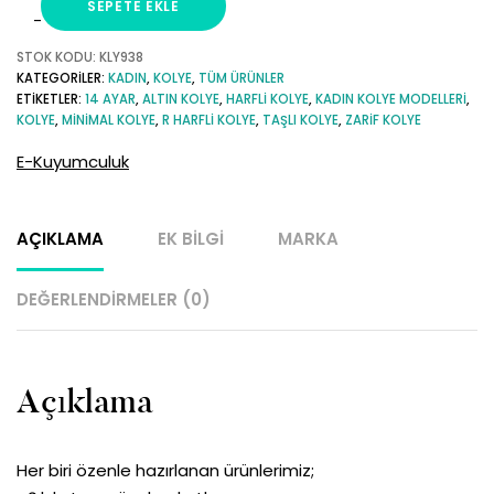
SEPETE EKLE
R
Harfli
STOK KODU:
KLY938
KATEGORILER:
KADIN
,
KOLYE
,
TÜM ÜRÜNLER
Minimal
ETIKETLER:
14 AYAR
,
ALTIN KOLYE
,
HARFLI KOLYE
,
KADIN KOLYE MODELLERI
,
14
KOLYE
,
MINIMAL KOLYE
,
R HARFLI KOLYE
,
TAŞLI KOLYE
,
ZARIF KOLYE
Ayar
E-Kuyumculuk
Altın
Kolye
adet
AÇIKLAMA
EK BILGI
MARKA
DEĞERLENDIRMELER (0)
Açıklama
Her biri özenle hazırlanan ürünlerimiz;