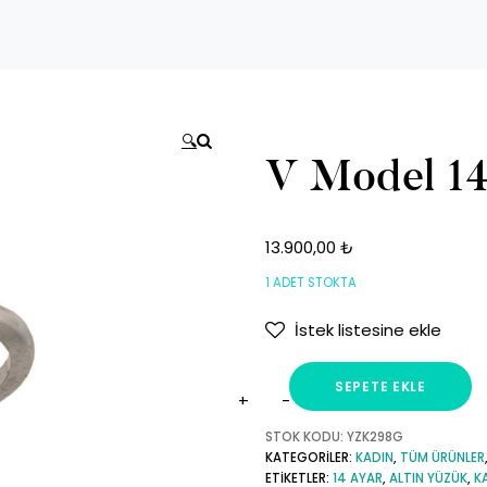
🔍
V Model 14
13.900,00
₺
1 ADET STOKTA
İstek listesine ekle
SEPETE EKLE
V
Model
STOK KODU:
YZK298G
KATEGORILER:
KADIN
,
TÜM ÜRÜNLER
14
ETIKETLER:
14 AYAR
,
ALTIN YÜZÜK
,
K