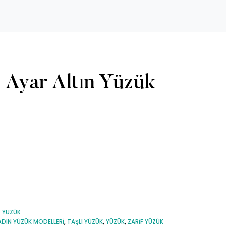
 Ayar Altın Yüzük
,
YÜZÜK
ADIN YÜZÜK MODELLERI
,
TAŞLI YÜZÜK
,
YÜZÜK
,
ZARIF YÜZÜK