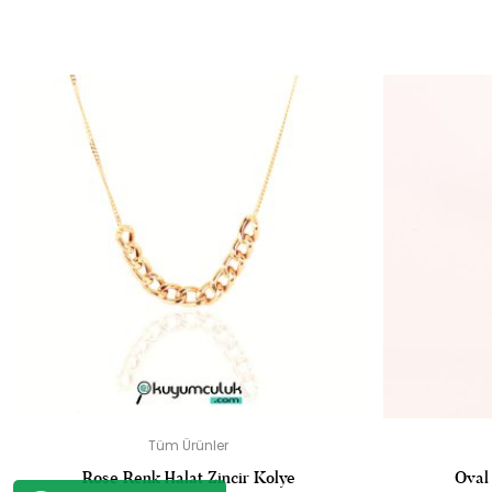
“V M
E-
Tüm Ürünler
Rose Renk Halat Zincir Kolye
Oval