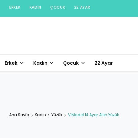
Skip
ERKEK
KADIN
ÇOCUK
22 AYAR
to
content
Erkek
Kadın
Çocuk
22 Ayar
Ana Sayfa
Kadın
Yüzük
V Model 14 Ayar Altın Yüzük