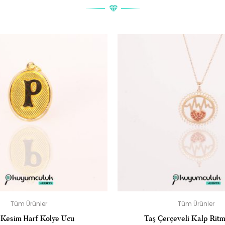
ODEL 14 AYAR ALTIN YÜZÜK” IÇIN YORUM YAPAN ILK KIŞI SIZ
posta adresiniz yayınlanmayacak.
Gerekli alanlar
*
ile işaretlenmişler
DERECELENDIRMENIZ
*
Tüm Ürünler
Tüm Ürünler
 Kesim Harf Kolye Ucu
Taş Çerçeveli Kalp Ritm