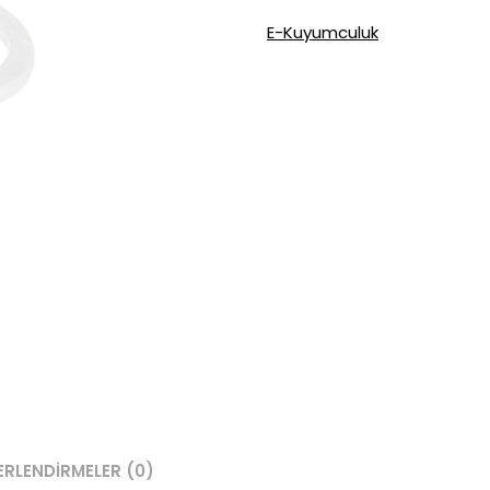
Ayar
E-Kuyumculuk
Altın
Yüzük
adet
ERLENDIRMELER (0)